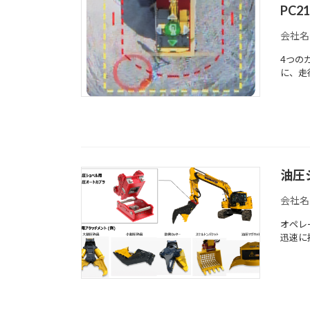
PC2
会社名
4つの
に、走
油圧
会社名
オペレ
迅速に