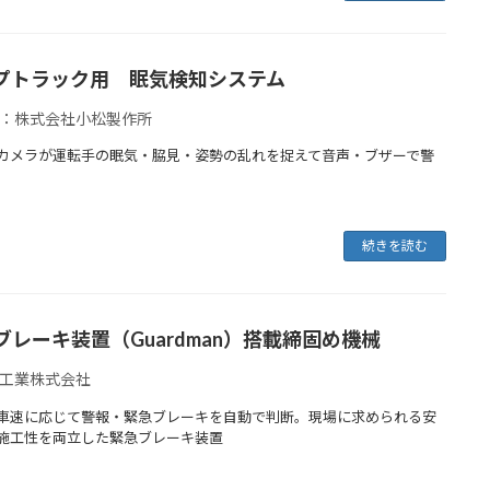
プトラック用 眠気検知システム
：株式会社小松製作所
カメラが運転手の眠気・脇見・姿勢の乱れを捉えて音声・ブザーで警
続きを読む
ブレーキ装置（Guardman）搭載締固め機械
工業株式会社
車速に応じて警報・緊急ブレーキを自動で判断。現場に求められる安
施工性を両立した緊急ブレーキ装置