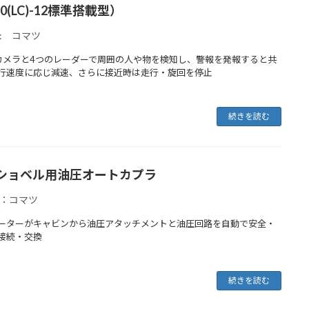
10(LC)-12標準搭載型）
: コマツ
カメラと4つのレーダーで周囲の人や物を検知し、警報を発報すると共
行速度に応じ減速、さらに接近時は走行・旋回を停止
続きを読む
ショベル用油圧オートカプラ
：コマツ
ーターがキャビンから油圧アタッチメントと油圧回路を自動で安全・
接続・交換
続きを読む