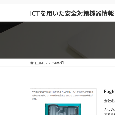
コ
ナ
ン
ビ
ICTを用いた安全対策機器情報
テ
ゲ
ン
ー
ツ
シ
へ
ョ
ス
ン
キ
に
ッ
移
プ
動
HOME
2023年7月
Eag
会社名
３つの
示する