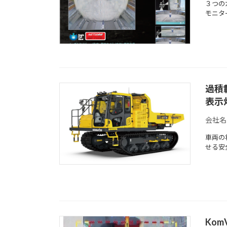
３つの
モニタ
過積
表示
会社名
車両の
せる安
Kom