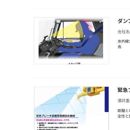
ダン
会社名
赤外線
告
緊急
酒井重
距離と
全性と