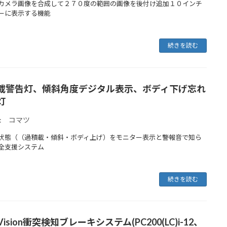
カメラ画像を合成して２７０度の範囲の画像を後付け追加１０インチ
ーに表示する機能
続きを読む
載警告灯、傾斜角度デジタル表示、ボディ下げ忘れ
灯
: コマツ
状態（（過積載・傾斜・ボディ上げ）をモニター表示と警報音で知ら
全支援システム
続きを読む
Vision衝突検知ブレーキシステム(PC200(LC)i-12、