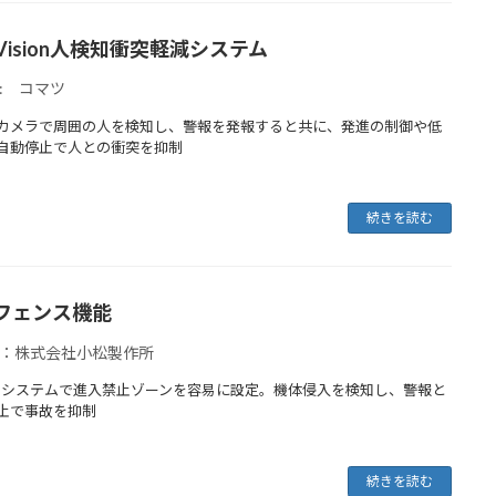
Vision人検知衝突軽減システム
: コマツ
カメラで周囲の人を検知し、警報を発報すると共に、発進の制御や低
自動停止で人との衝突を抑制
続きを読む
フェンス機能
：株式会社小松製作所
Dシステムで進入禁止ゾーンを容易に設定。機体侵入を検知し、警報と
止で事故を抑制
続きを読む