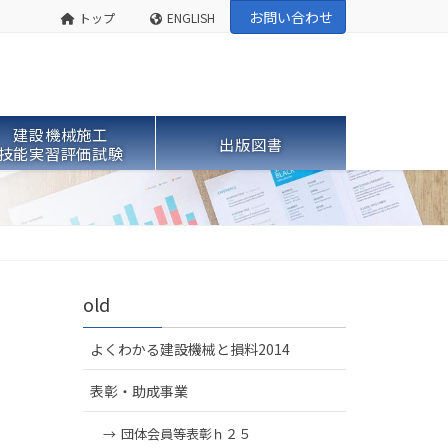
お問い合わせ
トップ
ENGLISH
建設機械施工
出版図書
技能実習評価試験
old
よくわかる建設機械と損料2014
表彰・助成事業
団体会員等表彰ｈ２５