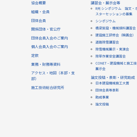
協会概要
講習会・展示会等
R元 シンポジウム 論文・
組織・会員
スターセッションの募集
団体会員
シンポジウム
橋梁架設・機械損料講習会
関係団体・官公庁
建設施工研修会（映画会）
団体会員入会のご案内
道路除雪講習会
個人会員入会のご案内
除雪機械展示・実演会
定款
除草作業安全講習会
CONET – 建設機械と施工
業務・財務等資料
展示会
アクセス・地図（本部・支
論文投稿・表彰・研究助成
部）
日本建設機械施工大賞
施工技術総合研究所
団体会員等表彰
助成事業
論文投稿