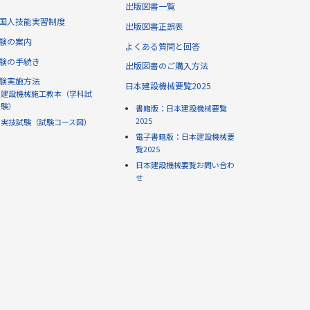
出版図書一覧
国人技能実習制度
出版図書正誤表
験の案内
よくある質問と回答
験の手続き
出版図書のご購入方法
験実施方法
日本建設機械要覧2025
建設機械施工教本（学科試
験）
書籍版：日本建設機械要覧
2025
実技試験（試験コース図）
電子書籍版：日本建設機械要
覧2025
日本建設機械要覧お問い合わ
せ