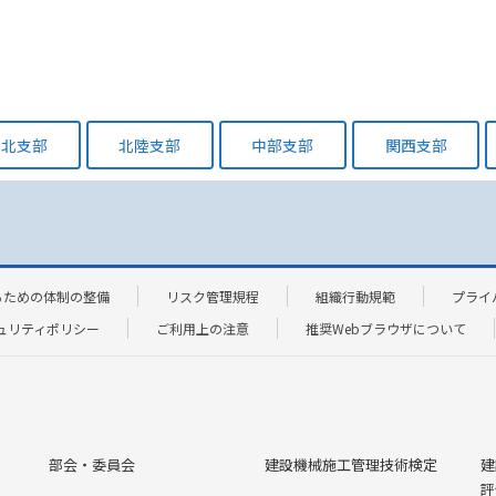
東北支部
北陸支部
中部支部
関西支部
るための体制の整備
リスク管理規程
組織行動規範
プライ
ュリティポリシー
ご利用上の注意
推奨Webブラウザについて
部会・委員会
建設機械施工管理技術検定
建
評