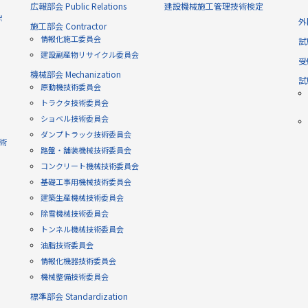
広報部会 Public Relations
建設機械施工管理技術検定
ポ
外
施工部会 Contractor
情報化施工委員会
試
建設副産物リサイクル委員会
受
機械部会 Mechanization
試
原動機技術委員会
トラクタ技術委員会
ショベル技術委員会
ダンプトラック技術委員会
技術
路盤・舗装機械技術委員会
コンクリート機械技術委員会
基礎工事用機械技術委員会
建築生産機械技術委員会
除雪機械技術委員会
トンネル機械技術委員会
油脂技術委員会
情報化機器技術委員会
機械整備技術委員会
標準部会 Standardization