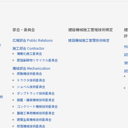
部会・委員会
建設機械施工管理技術検定
建
評
広報部会 Public Relations
建設機械施工管理技術検定
ポ
外
施工部会 Contractor
情報化施工委員会
試
建設副産物リサイクル委員会
受
機械部会 Mechanization
試
原動機技術委員会
トラクタ技術委員会
ショベル技術委員会
ダンプトラック技術委員会
技術
路盤・舗装機械技術委員会
コンクリート機械技術委員会
基礎工事用機械技術委員会
建築生産機械技術委員会
除雪機械技術委員会