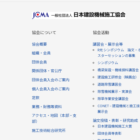
協会について
協会活動
協会概要
講習会・展示会等
R元 シンポジウム 論文・
組織・会員
スターセッションの募集
団体会員
シンポジウム
橋梁架設・機械損料講習会
関係団体・官公庁
建設施工研修会（映画会）
団体会員入会のご案内
道路除雪講習会
個人会員入会のご案内
除雪機械展示・実演会
定款
除草作業安全講習会
CONET – 建設機械と施工
業務・財務等資料
展示会
アクセス・地図（本部・支
論文投稿・表彰・研究助成
部）
日本建設機械施工大賞
施工技術総合研究所
団体会員等表彰