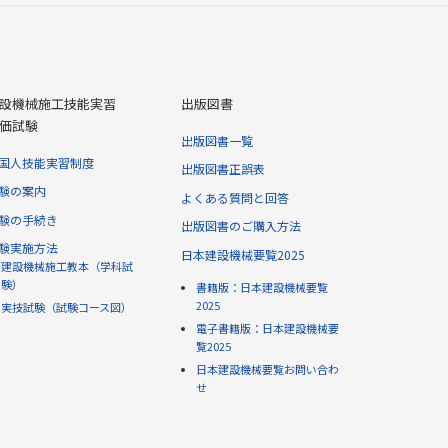
設機械施工技能実習
出版図書
価試験
出版図書一覧
国人技能実習制度
出版図書正誤表
験の案内
よくある質問と回答
験の手続き
出版図書のご購入方法
験実施方法
日本建設機械要覧2025
建設機械施工教本（学科試
験）
書籍版：日本建設機械要覧
2025
実技試験（試験コース図）
電子書籍版：日本建設機械要
覧2025
日本建設機械要覧お問い合わ
せ