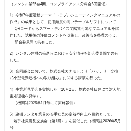
（レンタル業部会4回、コンプライアンス分科会6回開催）
1）令和7年度活動テーマ「トラブルシューティングマニュアルの
作成」の成果として、使用頻度の高いテーブルリフトについて、
QRコードからスマートデバイスで閲覧可能なマニュアルを試
作した。試用後の評価コメントを収集し、改善点を整理のうえ、
部会委員間で共有した。
2）レンタル建機の輸送時における安全情報を部会委員間で共有
した。
3）合同部会において、株式会社カナモトより「バッテリー交換
式小型電動建機への取り組み」に関する講演を行った。
4）事業所見学会を実施した（10月2日、株式会社日建にて対人地
雷処理機を見学）。
（機関誌2026年1月号にて実施報告）
5）建機レンタル業界の若手社員の定着率向上を目的として、
「若手社員意見交換会（第1回）」を開催した（機関誌2026年5月
号