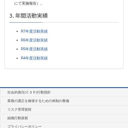
にて実施報告）。
3. 年間活動実績
R7年度活動実績
R6年度活動実績
R5年度活動実績
R4年度活動実績
令和８年度 部会員
令和８年度 分科会委員
レンタル業部会 R8年6月実施
〇 お客様安全技術情報への対策
〇 建設機械等レンタル基本約款 （令和2年11
レンタル業部会
役名
役名
会社名
会社名
社会的責任(ＣＳＲ)行動指針
月）の改定について
業務の適正を確保するための体制の整備
部会長
分科会長
㈱カナモト
㈱アクテイオ
〇
工事用車両（レンタカー）ご利用に関する
月
6月4日(木)(web会議併用)
日
リスク管理規程
ガイドライン
分科会長
委員
㈱アクテイオ
㈱アクティオ
組織行動規範
〇「
建設機械等レンタル標準契約」（平成４
出席
岡部会長ほか15名
幹事長
委員
西尾レントオール㈱
㈱アクテイオ
者
プライバシーポリシー
年６月）の改訂について