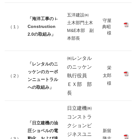
五洋建設㈱
「海洋工事の i-
守屋
土木部門土木
Construction
（１）
典昭
M&E本部 副
様
2.0の取組み」
本部長
㈱レンタル
「レンタルのニ
のニッケン
栄
ッケンのカーボ
執行役員
太郎
（２）
ンニュートラル
様
ＥＸ部 部
への取組み」
長
日立建機㈱
コンストラ
「日立建機の油
クションビ
圧ショベルの電
新留
ジネスユニ
動化、および遠
隆志
（３）