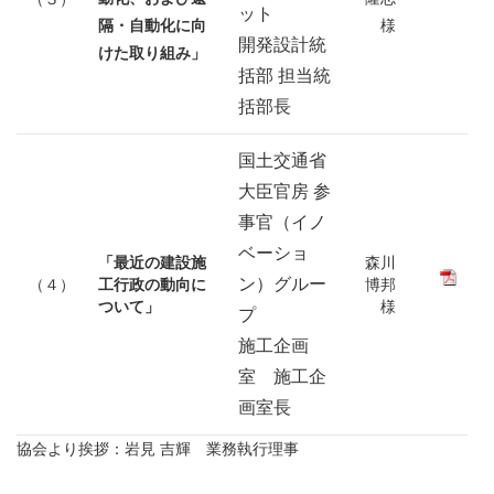
ット
隔・自動化に向
様
開発設計統
けた取り組み
」
括部 担当統
括部長
国土交通省
大臣官房 参
事官（イノ
ベーショ
「最近の建設施
森川
ン）グルー
（４）
工行政の動向に
博邦
ついて」
様
プ
施工企画
室 施工企
画室長
協会より挨拶：岩見 吉輝 業務執行理事