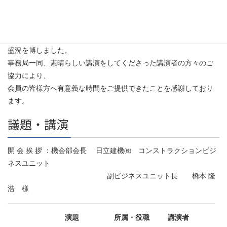
当日は機械振興会館会場に52名の方が参加され、Web（Zoom）で
は208回線、
また、1回線で複数人数で聴講いただいた企業様が多かったため、
盛況を博しました。
事務局一同、素晴らしい講演をしてくださった講演者の方々のご
協力により、
会員の皆様方へ有意義な時間をご提供できたことを感謝しており
ます。
議題・講演
開 会 挨 拶 ：機会部会長 日立建機㈱ コンストラクションビジ
ネスユニット
副ビジネスユニット長 橋本 隆
浩 様
演題
所属・役職
講演者