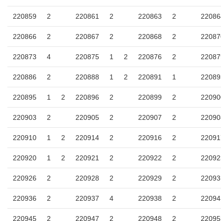
220859
2
220861
2
220863
2
22086
220866
2
220867
2
220868
2
22087
220873
4
220875
1
2
220876
2
22087
220886
2
220888
1
2
220891
1
22089
220895
1
2
220896
2
220899
2
22090
220903
2
220905
2
220907
2
22090
220910
1
2
220914
2
220916
2
22091
220920
1
2
220921
2
220922
2
22092
220926
2
220928
2
220929
2
22093
220936
2
220937
4
220938
2
22094
220945
2
220947
2
220948
2
22095