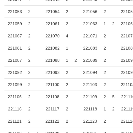
221053
2
221054
2
221056
2
22105
221059
2
221061
2
221063
1
2
22106
221067
2
221070
4
221071
2
22107
221081
2
221082
1
221083
2
22108
221087
2
221088
1
2
221089
2
22109
221092
2
221093
2
221094
2
22109
221099
2
221100
2
221103
2
22110
221106
2
221108
2
221109
2
5
22111
221116
2
221117
2
221118
1
2
22111
221121
2
221122
2
221123
2
22112