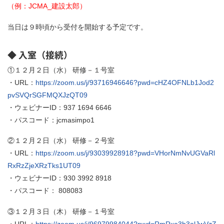
（例：JCMA_建設太郎）
当日は９時頃から受付を開始する予定です。
◆ 入室（接続）
①１２月２日（水） 研修－１号室
・URL：
https://zoom.us/j/93716946646?pwd=cHZ4OFNLb1Jod2
pvSVQrSGFMQXJzQT09
・ウェビナーID：937 1694 6646
・パスコード：jcmasimpo1
②１２月２日（水） 研修－２号室
・URL：
https://zoom.us/j/93039928918?pwd=VHorNmNvUGVaRl
RxRzZjeXRzTks1UT09
・ウェビナーID：930 3992 8918
・パスコード： 808083
③１２月３日（木） 研修－１号室