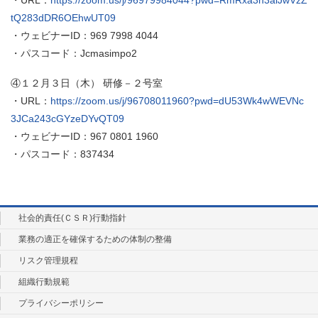
・URL：
https://zoom.us/j/96979984044?pwd=RmRxa3h3alJwVzZ
tQ283dDR6OEhwUT09
・ウェビナーID：969 7998 4044
・パスコード：Jcmasimpo2
④１２月３日（木） 研修－２号室
・URL：
https://zoom.us/j/96708011960?pwd=dU53Wk4wWEVNc
3JCa243cGYzeDYvQT09
・ウェビナーID：967 0801 1960
・パスコード：837434
社会的責任(ＣＳＲ)行動指針
業務の適正を確保するための体制の整備
リスク管理規程
組織行動規範
プライバシーポリシー