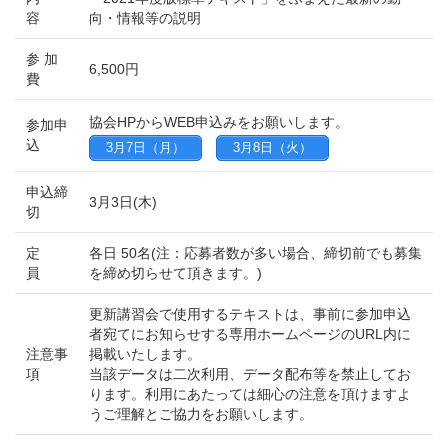
容
向・情報等の説明
参 加
6,500円
費
協会HPからWEB申込みをお願いします。
参加申
込
3月7日（月）
3月8日（火）
申込締
3月3日(木)
切
定
各日 50名(注：応募者数が多い場合、締切前でも募集
員
を締め切らせて頂きます。)
更新講習会で使用するテキストは、事前に参加申込
者宛てにお知らせする専用ホームページのURL内に
注意事
掲載いたします。
項
当該データは二次利用、データ配布等を禁止してお
ります。利用にあたっては細心の注意を頂けますよ
うご理解とご協力をお願いします。