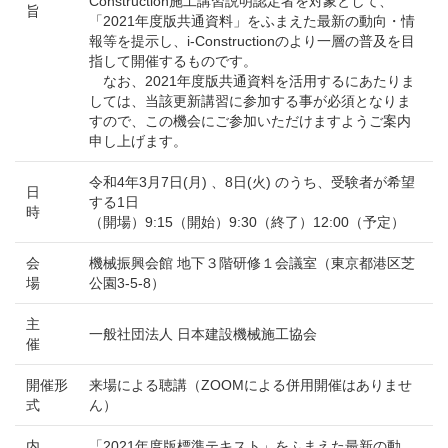
Construction施工講習説明認定者を対象として、
旨
「2021年度版共通資料」をふまえた最新の動向・情
報等を提示し、i-Constructionのより一層の普及を目
指して開催するものです。
なお、2021年度版共通資料を活用するにあたりま
しては、当該更新講習に参加する事が必須となりま
すので、この機会にご参加いただけますようご案内
申し上げます。
令和4年3月7日(月) 、8日(火) のうち、受験者が希望
日
する1日
時
（開場）9:15（開始）9:30（終了）12:00（予定）
会
機械振興会館 地下３階研修１会議室（東京都港区芝
場
公園3-5-8）
主
一般社団法人 日本建設機械施工協会
催
開催形
来場による聴講（ZOOMによる併用開催はありませ
式
ん）
内
「2021年度版標準テキスト」をふまえた最新の動