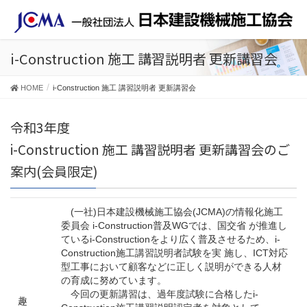
i-Construction 施工 講習説明者 更新講習会
HOME
i-Construction 施工 講習説明者 更新講習会
令和3年度
i-Construction 施工 講習説明者 更新講習会のご
案内(会員限定)
(一社)日本建設機械施工協会(JCMA)の情報化施工
委員会 i-Construction普及WGでは、国交省 が推進し
ているi-Constructionをより広く普及させるため、i-
Construction施工講習説明者試験を実 施し、ICT対応
型工事において顧客などに正しく説明ができる人材
の育成に努めています。
今回の更新講習は、過年度試験に合格したi-
趣