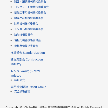
路盤・舗装機械技術委員会
コンクリート機械技術委員会
基礎工事用機械技術委員会
建築生産機械技術委員会
除雪機械技術委員会
トンネル機械技術委員会
油脂技術委員会
情報化機器技術委員会
機械整備技術委員会
標準部会 Standardization
建設業部会 Construction
Industry
レンタル業部会 Rental
Industry
広報部会
専門部会関連 Expert Group
安全技術会議
Copyright © JCMA一般社団法人日本建設機械施工協会 All Rights Reserved.