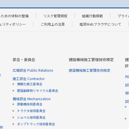
るための体制の整備
リスク管理規程
組織行動規範
プライ
ュリティポリシー
ご利用上の注意
推奨Webブラウザについて
部会・委員会
建設機械施工管理技術検定
建
評
広報部会 Public Relations
建設機械施工管理技術検定
ポ
外
施工部会 Contractor
情報化施工委員会
試
建設副産物リサイクル委員会
受
機械部会 Mechanization
試
原動機技術委員会
トラクタ技術委員会
ショベル技術委員会
ダンプトラック技術委員会
技術