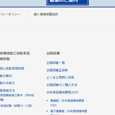
バシーポリシー
個人情報保護指針
設機械施工技能実習
出版図書
価試験
出版図書一覧
国人技能実習制度
出版図書正誤表
験の案内
よくある質問と回答
験の手続き
出版図書のご購入方法
験実施方法
日本建設機械要覧2025
建設機械施工教本（学科試
験）
書籍版：日本建設機械要覧
2025
実技試験（試験コース図）
電子書籍版：日本建設機械要