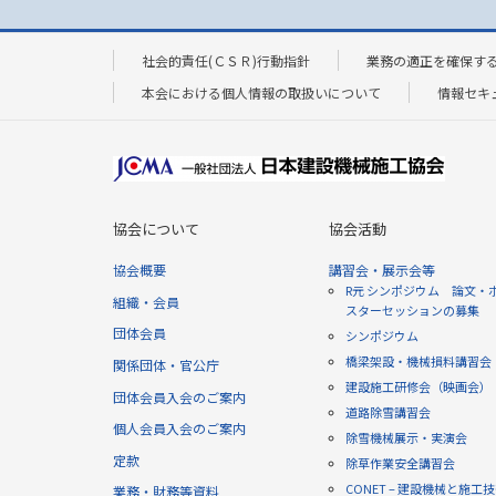
社会的責任(ＣＳＲ)行動指針
業務の適正を確保す
本会における個人情報の取扱いについて
情報セキ
協会について
協会活動
協会概要
講習会・展示会等
R元 シンポジウム 論文・
組織・会員
スターセッションの募集
団体会員
シンポジウム
橋梁架設・機械損料講習会
関係団体・官公庁
建設施工研修会（映画会）
団体会員入会のご案内
道路除雪講習会
個人会員入会のご案内
除雪機械展示・実演会
定款
除草作業安全講習会
CONET – 建設機械と施工
業務・財務等資料