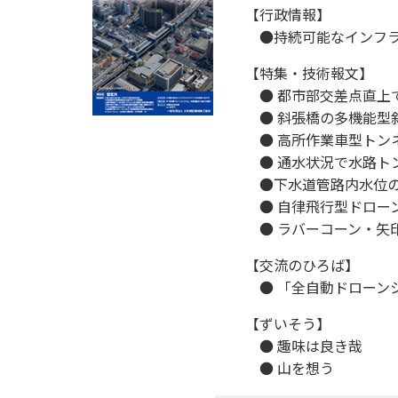
【行政情報】
●持続可能なインフラ
【特集・技術報文】
● 都市部交差点直上で
● 斜張橋の多機能型
● 高所作業車型トン
● 通水状況で水路ト
●下水道管路内水位の
● 自律飛行型ドロー
● ラバーコーン・矢
【交流のひろば】
● 「全自動ドローン
【ずいそう】
● 趣味は良き哉
● 山を想う