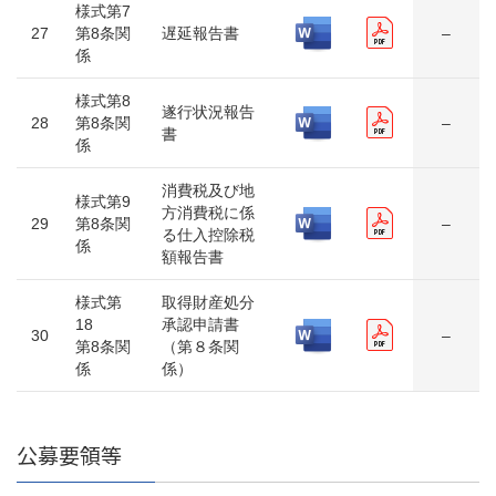
様式第7
27
第8条関
遅延報告書
–
係
様式第8
遂行状況報告
28
第8条関
–
書
係
消費税及び地
様式第9
方消費税に係
29
第8条関
–
る仕入控除税
係
額報告書
様式第
取得財産処分
18
承認申請書
30
–
第8条関
（第８条関
係
係）
公募要領等