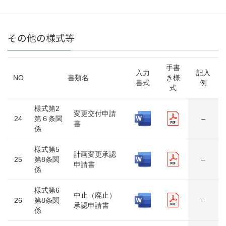
その他の様式等
手書
入力
記入
NO
書類名
き様
書式
例
式
様式第2
変更交付申請
24
第６条関
–
書
係
様式第5
計画変更承認
25
第8条関
–
申請書
係
様式第6
中止（廃止）
26
第8条関
–
承認申請書
係