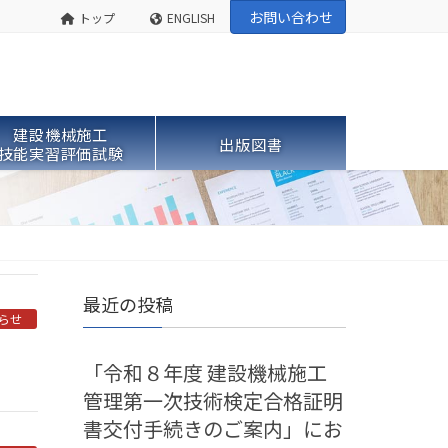
お問い合わせ
トップ
ENGLISH
建設機械施工
出版図書
技能実習評価試験
最近の投稿
らせ
「令和８年度 建設機械施工
管理第一次技術検定合格証明
書交付手続きのご案内」にお