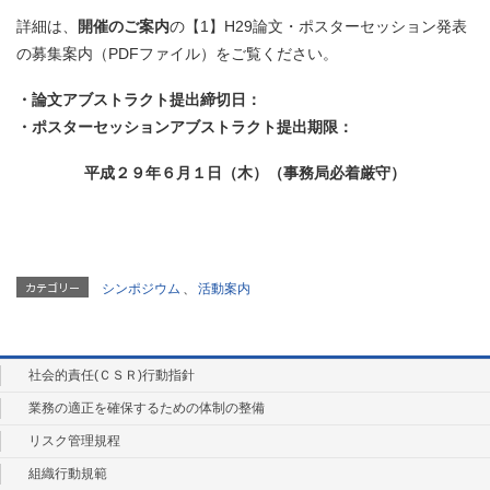
詳細は、
開催のご案内
の【1】H29論文・ポスターセッション発表
の募集案内（PDFファイル）をご覧ください。
・論文アブストラクト提出締切日：
・ポスターセッションアブストラクト提出期限：
平成２９年６月１日（木）（事務局必着厳守）
カテゴリー
シンポジウム
、
活動案内
社会的責任(ＣＳＲ)行動指針
業務の適正を確保するための体制の整備
リスク管理規程
組織行動規範